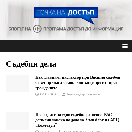
Съдебни дела
Как главният инспектор при Висшия съдебен
съвет прилага закона или защо протестират
гражданите
04.08.2020
Александър Кашъмов
По следите на едно съдебно решение. ВАС
допълни закона по дело за 7-ми блок на АЕЦ
„Козлодуй“
19.12.2019
Проф. д-р Георги Касчиев