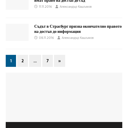
имат право на достъп до съд
11.11.2016
Александър Кашъмов
Съдът в Страсбург призна окончателно правото
на достъп до информация
08.11.2016
Александър Кашъмов
1
2
…
7
»