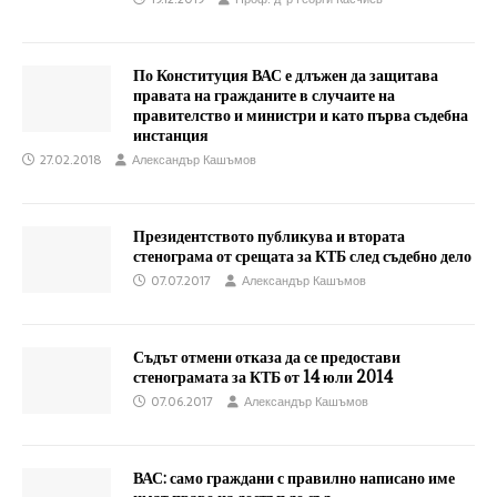
По Конституция ВАС е длъжен да защитава
правата на гражданите в случаите на
правителство и министри и като първа съдебна
инстанция
27.02.2018
Александър Кашъмов
Президентството публикува и втората
стенограма от срещата за КТБ след съдебно дело
07.07.2017
Александър Кашъмов
Съдът отмени отказа да се предостави
стенограмата за КТБ от 14 юли 2014
07.06.2017
Александър Кашъмов
ВАС: само граждани с правилно написано име