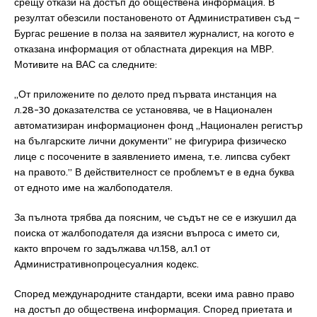
срещу откази на достъп до обществена информация. В
резултат обезсили постановеното от Административен съд –
Бургас решение в полза на заявител журналист, на когото е
отказана информация от областната дирекция на МВР.
Мотивите на ВАС са следните:
„От приложените по делото пред първата инстанция на
л.28-30 доказателства се установява, че в Национален
автоматизиран информационен фонд „Национален регистър
на българските лични документи” не фигурира физическо
лице с посочените в заявлението имена, т.е. липсва субект
на правото.” В действителност се проблемът е в една буква
от едното име на жалбоподателя.
За пълнота трябва да поясним, че съдът не се е изкушил да
поиска от жалбоподателя да изясни въпроса с името си,
както впрочем го задължава чл.158, ал.1 от
Административнопроцесуалния кодекс.
Според международните стандарти, всеки има равно право
на достъп до обществена информация. Според приетата и