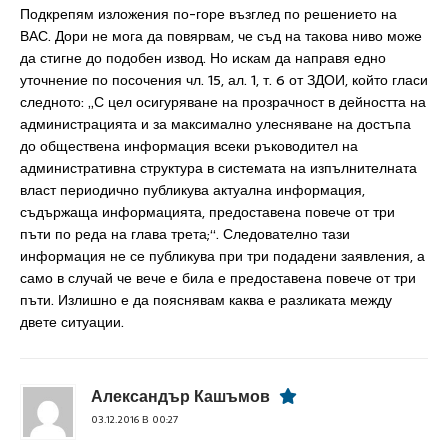
Подкрепям изложения по-горе възглед по решението на
ВАС. Дори не мога да повярвам, че съд на такова ниво може
да стигне до подобен извод. Но искам да направя едно
уточнение по посочения чл. 15, ал. 1, т. 6 от ЗДОИ, който гласи
следното: „С цел осигуряване на прозрачност в дейността на
администрацията и за максимално улесняване на достъпа
до обществена информация всеки ръководител на
административна структура в системата на изпълнителната
власт периодично публикува актуална информация,
съдържаща информацията, предоставена повече от три
пъти по реда на глава трета;“. Следователно тази
информация не се публикува при три подадени заявления, а
само в случай че вече е била е предоставена повече от три
пъти. Излишно е да пояснявам каква е разликата между
двете ситуации.
Александър Кашъмов
03.12.2016 В 00:27