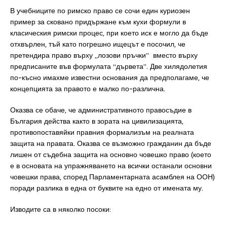
В учебниците по римско право се сочи един куриозен
пример за сковано придържане към кухи формули в
класическия римски процес, при което иск е могло да бъде
отхвърлен, тъй като погрешно ищецът е посочил, че
претендира право върху „лозови пръчки” вместо върху
предписаните във формулата “дървета”. Две хилядолетия
по-късно имахме известни основания да предполагаме, че
концепцията за правото е малко по-различна.
Оказва се обаче, че административното правосъдие в
България действа както в зората на цивилизацията,
противопоставяйки правния формализъм на реалната
защита на правата. Оказва се възможно гражданин да бъде
лишен от съдебна защита на основно човешко право (което
е в основата на упражняването на всички останали основни
човешки права, според Парламентарната асамблея на ООН)
поради разлика в една от буквите на едно от имената му.
Изводите са в няколко посоки: