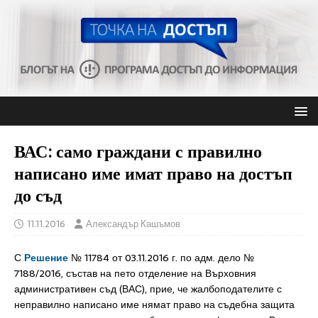
ВАС: само граждани с правилно
написано име имат право на достъп
до съд
11.11.2016
Александър Кашъмов
С
Решение
№ 11784 от 03.11.2016 г. по адм. дело №
7188/2016, състав на пето отделение на Върховния
административен съд (ВАС), прие, че жалбоподателите с
неправилно написано име нямат право на съдебна защита