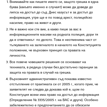
Внимавайте как пишете името си, защото грешка в една
буква (какъвто именно е случаят) може да доведе до
липса на достъп до съд. Днес казусът е за достъп до
информация, утре ще е по повод арест, полицейско
насилие, право на живот и други.
Не е важно кои сте вие, а какво пише за вас в
информационните масиви на родната полиция, дори тя
да е ответникът по делото. Това е неотменима част от
тълкуването на залегналото в началото на Конституцията
положение, че върховен принцип са правата на
личността.
Все повече човешките решения се основават на
техниката, в редица случаи без достатъчно гаранции за
защита на правата в случай на грешка.
Върховният административен съд показва известно
отстъпление от практиката си от 2005 г., когато прие, че
заявителят не следва да доказва кой е, щом по
Конституция всеки има право на достъп до информация
(Определение № 3335/2005 г. на ВАС и други). Особено
забележително е предпочитанието да се обезсили