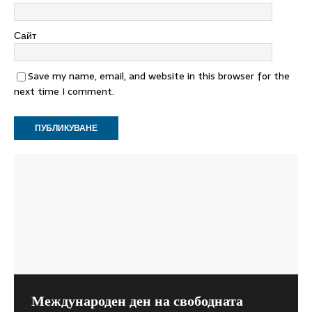
Сайт
Save my name, email, and website in this browser for the
next time I comment.
Международен ден на свободната
Как главният инспектор при Висшия
Съветът на Европа: Мерките в