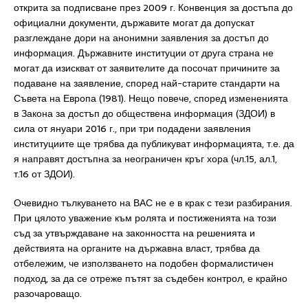
открита за подписване през 2009 г. Конвенция за достъпа до
официални документи, държавите могат да допускат
разглеждане дори на анонимни заявления за достъп до
информация. Държавните институции от друга страна не
могат да изискват от заявителите да посочат причините за
подаване на заявление, според най-старите стандарти на
Съвета на Европа (1981). Нещо повече, според измененията
в Закона за достъп до обществена информация (ЗДОИ) в
сила от януари 2016 г., при три подадени заявления
институциите ще трябва да публикуват информацията, т.е. да
я направят достъпна за неограничен кръг хора (чл.15, ал.1,
т.16 от ЗДОИ).
Очевидно тълкуването на ВАС не е в крак с тези разбирания.
При цялото уважение към ролята и постиженията на този
съд за утвърждаване на законността на решенията и
действията на органите на държавна власт, трябва да
отбележим, че използването на подобен формалистичен
подход, за да се отреже пътят за съдебен контрол, е крайно
разочароващо.