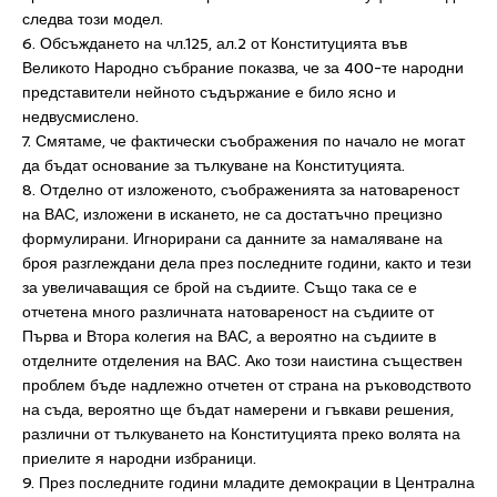
следва този модел.
6. Обсъждането на чл.125, ал.2 от Конституцията във
Великото Народно събрание показва, че за 400-те народни
представители нейното съдържание е било ясно и
недвусмислено.
7. Смятаме, че фактически съображения по начало не могат
да бъдат основание за тълкуване на Конституцията.
8. Отделно от изложеното, съображенията за натовареност
на ВАС, изложени в искането, не са достатъчно прецизно
формулирани. Игнорирани са данните за намаляване на
броя разглеждани дела през последните години, както и тези
за увеличаващия се брой на съдиите. Също така се е
отчетена много различната натовареност на съдиите от
Първа и Втора колегия на ВАС, а вероятно на съдиите в
отделните отделения на ВАС. Ако този наистина съществен
проблем бъде надлежно отчетен от страна на ръководството
на съда, вероятно ще бъдат намерени и гъвкави решения,
различни от тълкуването на Конституцията преко волята на
приелите я народни избраници.
9. През последните години младите демокрации в Централна