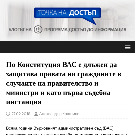
По Конституция ВАС е длъжен да
защитава правата на гражданите в
случаите на правителство и
министри и като първа съдебна
инстанция
27.02.2018
Александър Кашъмов
Всяка година Върховният административен съд (ВАС)
разглежда хиляди дела по жалби на граждани и юридически