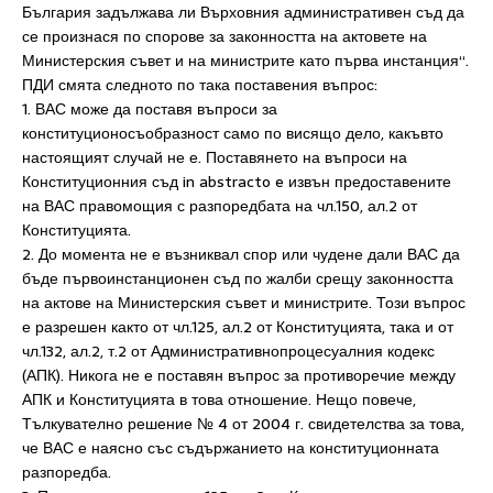
България задължава ли Върховния административен съд да
се произнася по спорове за законността на актовете на
Министерския съвет и на министрите като първа инстанция“.
ПДИ смята следното по така поставения въпрос:
1. ВАС може да поставя въпроси за
конституционосъобразност само по висящо дело, какъвто
настоящият случай не е. Поставянето на въпроси на
Конституционния съд in abstracto e извън предоставените
на ВАС правомощия с разпоредбата на чл.150, ал.2 от
Конституцията.
2. До момента не е възниквал спор или чудене дали ВАС да
бъде първоинстанционен съд по жалби срещу законността
на актове на Министерския съвет и министрите. Този въпрос
е разрешен както от чл.125, ал.2 от Конституцията, така и от
чл.132, ал.2, т.2 от Административнопроцесуалния кодекс
(АПК). Никога не е поставян въпрос за противоречие между
АПК и Конституцията в това отношение. Нещо повече,
Тълкувателно решение № 4 от 2004 г. свидетелства за това,
че ВАС е наясно със съдържанието на конституционната
разпоредба.