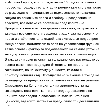
и Източна Европа, които преди около 30 години започнаха
процес на преход от тоталитарни режими към системи, които
се ръководят от принципите за върховенството на закона,
защита на основните права и свободи и разделение на
властите, все повече са поставени пред изпитание.
Процесите в някои от тези държави показаха, че правовата
държава все още не е утвърдена, а защитата на основните
права и стабилността на съдебната система са под въпрос.
Нещо повече, политическата воля на управляващи групи се
явява основен фактор за подкопаването на самите устои на
тези държави и ценностите на съвременната цивилизация.
В такава ситуация искания за тълкуване като настоящото се
явяват важен тест пред един блюстител не просто на
законността, но на конституционността, какъвто е
Конституционният съд. От съществено значение е той да не
се поддаде на предложения за тълкуване с неясен резултат.
Опазването на Конституцията и на автентичността на
законодателната воля, която стои зад съдържанието на
нейните разпоредби, е опазване на заложените в нея
ценности, зад които застанаха преди близо три десетилетия