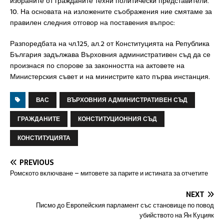
избраните от гражданите техни политически представители.
10. На основата на изложените съображения ние смятаме за
правилен следния отговор на поставения въпрос:
Разпоредбата на чл.125, ал.2 от Конституцията на Република
България задължава Върховния административен съд да се
произнася по спорове за законността на актовете на
Министерския съвет и на министрите като първа инстанция.
ВАС
ВЪРХОВНИЯ АДМИНИСТРАТИВЕН СЪД
ГРАЖДАНИТЕ
КОНСТИТУЦИОННИЯ СЪД
КОНСТИТУЦИЯТА
PREVIOUS
Ромското включване – митовете за парите и истината за отчетите
NEXT
Писмо до Европейския парламент със становище по повод
убийството на Ян Куцияк