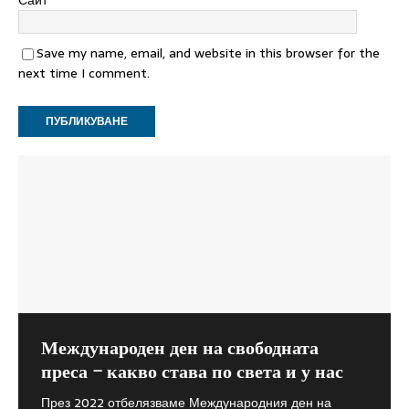
Сайт
Save my name, email, and website in this browser for the
next time I comment.
Международен ден на свободната
Как главният инспектор при Висшия
Съветът на Европа: Мерките в
преса – какво става по света и у нас
съдебен съвет прилага закона или
кризата трябва да зачитат човешките
защо протестират гражданите
права
През 2022 отбелязваме Международния ден на