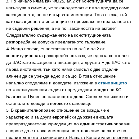
3. По начало няма как чл.125, ал.2 от Конституцията да се
изтълкува в смисъл, че законодателят е имал предвид само
касационната, но не и първата инстанция. Това е така, тъй
като касационната инстанция се произнася по правилността
на съдебни решения, а не по „законността на актове“.
Следователно съдържанието на конституционната
разпоредба не допуска предлаганото тълкуване.
4. Нещо повече, съпоставянето на ал.1 и ал.2 от
конституционната разпоредба показва, че едната се отнася
до ВАС като касационна инстанция, а другата – до ВАС като
първа инстанция, тъй като няма смисъл с две отделни
алинеи да се урежда едно и също. В това отношение
напълно споделяме и доводите, изложени в
становището
на конституционния съдия от предходния мандат на КС
Благовест Пунев по настоящото дело. Споделяме изцяло и
останалите доводи в неговото становище.
5. В сравнителноправно отношение се вижда, че е
характерно и за други европейски държави висшата
правораздавателна юрисдикция по административноправни
спорове да е първа инстанция по отношение на актове на
правителството и министрите. Нашата Конституция очевидно