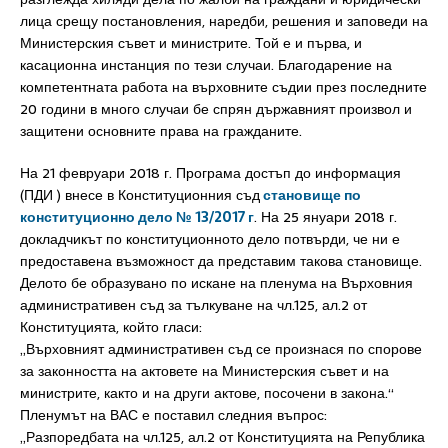
лица срещу постановления, наредби, решения и заповеди на
Министерския съвет и министрите. Той е и първа, и
касационна инстанция по тези случаи. Благодарение на
компетентната работа на върховните съдии през последните
20 години в много случаи бе спрян държавният произвол и
защитени основните права на гражданите.
На 21 февруари 2018 г. Програма достъп до информация
(ПДИ ) внесе в Конституционния съд
становище по
конституционно дело № 13/2017 г
. На 25 януари 2018 г.
докладчикът по конституционното дело потвърди, че ни е
предоставена възможност да представим такова становище.
Делото бе образувано по искане на пленума на Върховния
административен съд за тълкуване на чл.125, ал.2 от
Конституцията, който гласи:
„Върховният административен съд се произнася по спорове
за законността на актовете на Министерския съвет и на
министрите, както и на други актове, посочени в закона.“
Пленумът на ВАС е поставил следния въпрос:
„Разпоредбата на чл.125, ал.2 от Конституцията на Република