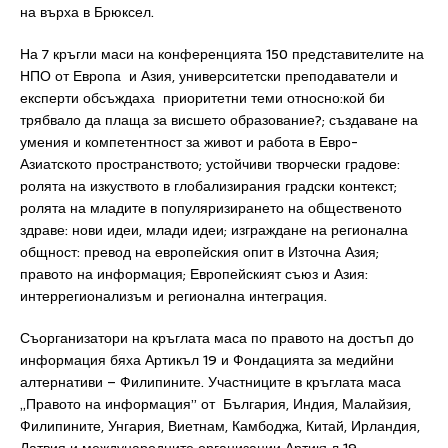
на върха в Брюксел.
На 7 кръгли маси на конференцията 150 представителите на
НПО от Европа и Азия, университетски преподаватели и
експерти обсъждаха приоритетни теми относно:
кой би
трябвало да плаща за висшето образование?; създаване на
умения и компетентност за живот и работа в Евро-
Азиатското пространството; устойчиви творчески градове:
ролята на изкуството в глобализирания градски контекст;
ролята на младите в популяризирането на общественото
здраве: нови идеи, млади идеи; изграждане на регионална
общност: превод на европейския опит в Източна Азия;
правото на информация; Европейският съюз и Азия:
интеррегионализъм и регионална интеграция.
Съорганизатори на кръглата маса по правото на достъп до
информация бяха Артикъл 19 и Фондацията за медийни
алтернативи – Филипините. Участниците в кръглата маса
„Правото на информация” от България, Индия, Малайзия,
Филипините, Унгария, Виетнам, Камбоджа, Китай, Ирландия,