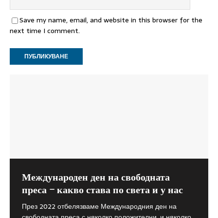
Save my name, email, and website in this browser for the
next time I comment.
Международен ден на свободната
Как главният инспектор при Висшия
Съветът на Европа: Мерките в
преса – какво става по света и у нас
съдебен съвет прилага закона или
кризата трябва да зачитат човешките
защо протестират гражданите
права
През 2022 отбелязваме Международния ден на
свободната преса с няколко положителни, и няколко