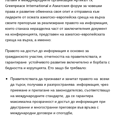
Латвия и международните организации Артикъл 19,
Greenpeace International и Азиатския форум за човешки
права и развитие обмениха своя опит и отправиха към
лидерите от осмата азиатско-европейска среща на върха
своите препоръки за реализиране правото на информация,
които станаха неразделна част от заключителния документ
на конференцията, представен на азиатско-европейската
среща на върха, а именно:
Правото на достъп до информация е основно за
гражданското участие, отчетността на правителствата, и
гарантиране устойчивото развитие включително и борбата с
бедността и корупцията. Ето защо би трябвало:
Правителствата да признават и зачитат правото на всеки
да търси, получава и разпространява информация, чрез
приемане и прилагане на законодателсво, съответстващо
на международните стандарти; да се гарантира
максимална прозрачност и достъп до информация при
двустранни и многостранни преговори във връзка с
международни договори и спогодби;