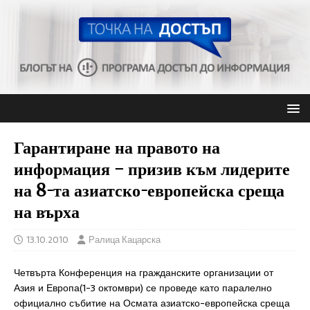
Гарантиране на правото на
информация – призив към лидерите
на 8-та азиатско-европейска среща
на върха
13.10.2010
Ралица Кацарска
Четвърта Конференция на гражданските организации от
Азия и Европа(1-3 октомври) се проведе като паралелно
официално събитие на Осмата азиатско-европейска среща