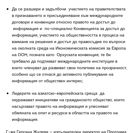
Да се разшири и задълбочи участието на правителствата
в признаването и присъединяване към международните
договори и конвенции относно правото на достъп до
информация и по-специално Конвенцията за достъп до
информация, участието на обществеността в процеса на
взимане на решения и достъп до правосъдие по въпроси
на околната среда на Икономическата комисия за Европа
на ООН, позната като Орхуската конвенция; те би
трябвало да подтикват международните институции в
които членуват да развиват свои политики на прозрачност,
особено що се отнася до активното публикуване на
информация от обществен интерес;
Лидерите на азиатско-европейската среща да
окуражават инициативи на гражданското общество, които
насърчават правото на информация и улесняват
обмяната на опит и ресурси в областта на правото на
информация.
Г-жа Гергана Жулева – изпълнителен директор на Програма