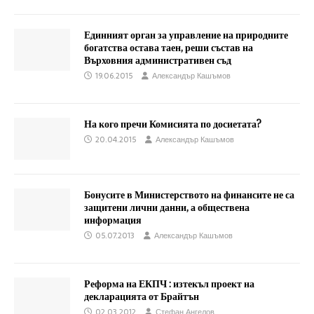
Единният орган за управление на природните
богатства остава таен, реши състав на
Върховния административен съд
19.06.2015
Александър Кашъмов
На кого пречи Комисията по досиетата?
20.04.2015
Александър Кашъмов
Бонусите в Министерството на финансите не са
защитени лични данни, а обществена
информация
05.07.2013
Александър Кашъмов
Реформа на ЕКПЧ : изтекъл проект на
декларацията от Брайтън
02.03.2012
Стефан Ангелов