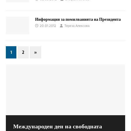
Информация за помилванията на Президента
20.01.2012
Тереза Алексова
1
2
»
Международен ден на свободната
Как главният инспектор при Висшия
Съветът на Европа: Мерките в