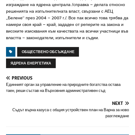
изграждане на ядрена централа /справка – делата относно
решенията на изпълнителната власт, свързани с АЕЦ
„Белене” през 2004 – 2007 г./. Все пак всичко това трябва да
намери своя край – край, зададен от реперите на закона и
високите изисквания към качествата на всички участници във
властта – законодатели, изпълнители и съдии.
ОБЩЕСТВЕНО ОБСЪЖДАНЕ
ЯДРЕНА ЕНЕРГЕТИКА
PREVIOUS
Единният орган за управление на природните богатства остава
таен, реши състав на Върховния административен съд
NEXT
Съдът върна казуса с общия устройствен план на Варна за ново
разглеждане