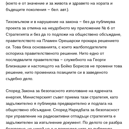
(което е от значение и за живота и здравето на хората и
бъдещите поколения – бел. авт.).
Тихомълком и в нарушение на закона – без да публикува
проекта за отмяна на неудобното му приложение № 6 от
Стратегията и без да го подложи на обществено обсъждане,
правителството на Пламен Орешарски прокара решението
си. Това бяха основанията, с които жалбоподателите
оспориха правителственото решение. Нито едно от
последвалите правителства – служебното на Георги
Близнашки и настоящото на Бойко Борисов не промени това
решение, нито промениха позициите си в заведеното
съдебно дело.
Според Закона за безопасното използване на ядрената
енергия, Министерският съвет приема тази стратегия, като
задължително я публикува предварително и подлага на
обществено обсъждане. Според Наредбата за безопасност
при управление на радиоактивни отпадъци стратегията е
задължителен за изпълнение документ. По делото се разбра
безспорно, че никой не е и помислил нито да публикува