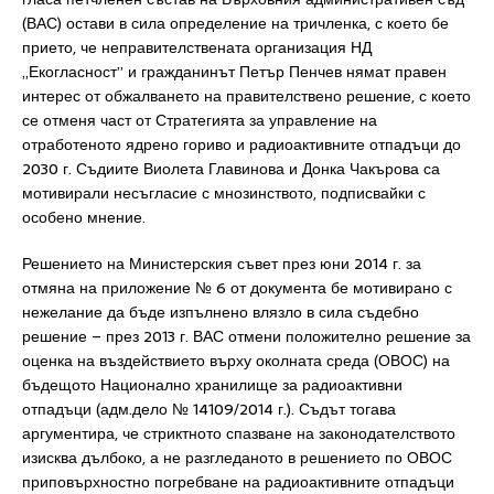
(ВАС) остави в сила определение на тричленка, с което бе
прието, че неправителствената организация НД
„Екогласност” и гражданинът Петър Пенчев нямат правен
интерес от обжалването на правителствено решение, с което
се отменя част от Стратегията за управление на
отработеното ядрено гориво и радиоактивните отпадъци до
2030 г. Съдиите Виолета Главинова и Донка Чакърова са
мотивирали несъгласие с мнозинството, подписвайки с
особено мнение.
Решението на Министерския съвет през юни 2014 г. за
отмяна на приложение № 6 от документа бе мотивирано с
нежелание да бъде изпълнено влязло в сила съдебно
решение – през 2013 г. ВАС отмени положително решение за
оценка на въздействието върху околната среда (ОВОС) на
бъдещото Национално хранилище за радиоактивни
отпадъци (адм.дело № 14109/2014 г.). Съдът тогава
аргументира, че стриктното спазване на законодателството
изисква дълбоко, а не разгледаното в решението по ОВОС
приповърхностно погребване на радиоактивните отпадъци