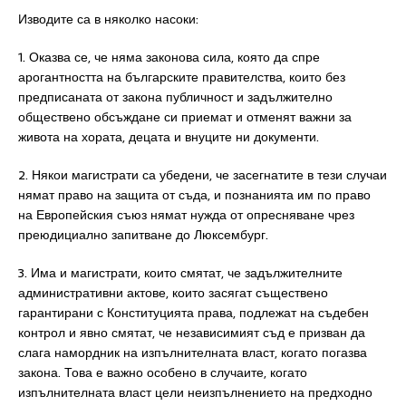
Изводите са в няколко насоки:
1. Оказва се, че няма законова сила, която да спре
арогантността на българските правителства, които без
предписаната от закона публичност и задължително
обществено обсъждане си приемат и отменят важни за
живота на хората, децата и внуците ни документи.
2. Някои магистрати са убедени, че засегнатите в тези случаи
нямат право на защита от съда, и познанията им по право
на Европейския съюз нямат нужда от опресняване чрез
преюдициално запитване до Люксембург.
3. Има и магистрати, които смятат, че задължителните
административни актове, които засягат съществено
гарантирани с Конституцията права, подлежат на съдебен
контрол и явно смятат, че независимият съд е призван да
слага намордник на изпълнителната власт, когато погазва
закона. Това е важно особено в случаите, когато
изпълнителната власт цели неизпълнението на предходно