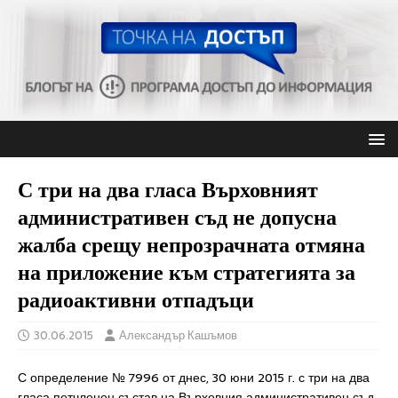
С три на два гласа Върховният
административен съд не допусна
жалба срещу непрозрачната отмяна
на приложение към стратегията за
радиоактивни отпадъци
30.06.2015
Александър Кашъмов
С определение № 7996 от днес, 30 юни 2015 г. с три на два
гласа петчленен състав на Върховния административен съд