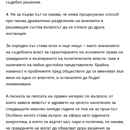
съдебно решение.
4. Не за първи път се оказва, че няма процесуален способ
при такова драматично разделение на мненията в
решаващия състав въпросът да се отнесе до друга
инстанция.
За пореден път става ясно и още нещо – както значението
на съдебната власт за гарантирането на основните права на
гражданите и възпирането на политическите власти, така и
наличието на нейни достойни представители. Крайна
наивност е проблемите пред обществото да се вменяват във
вина на една от властите, а останалите да бъдат
оневинявани.
А песента за липсата на правен интерес по въпроси, от
които зависи животът и здравето на цялото население за
следващите няколко хиляди години се пее не за пръв път.
Особено когато става въпрос за сфера като ядрената
енергетика, в която се въртят кал, пари и политика, се оказва,
че гражданите не могат да обжалват дори решения за