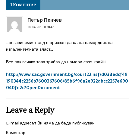
1 KОМЕНТАР
Петър Пенчев
30.06.2015 В 18:47
…независимият съд е призван да слага намордник на
изпълнителната власт…
Все пак всичко това трябва да намери своя край!!!!
http://www.sac.government.bg/court22.nsf/d038edcf49
190344c2256b7600367606/85b6f96a2e922abcc2257e690
040fe2c?OpenDocument
Leave a Reply
E-mail адресът Ви няма да бъде публикуван
Коментар