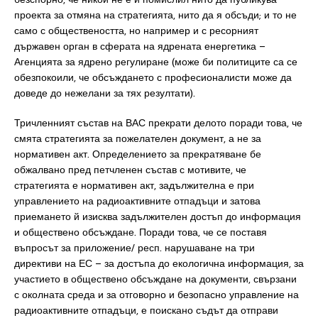
проекта за отмяна на стратегията, нито да я обсъди; и то не
само с обществеността, но например и с ресорният
държавен орган в сферата на ядрената енергетика –
Агенцията за ядрено регулиране (може би политиците са се
обезпокоили, че обсъждането с професионалисти може да
доведе до нежелани за тях резултати).
Тричленният състав на ВАС прекрати делото поради това, че
смята стратегията за пожелателен документ, а не за
нормативен акт. Определението за прекратяване бе
обжалвано пред петчленен състав с мотивите, че
стратегията е нормативен акт, задължителна е при
управлението на радиоактивните отпадъци и затова
приемането й изисква задължителен достъп до информация
и обществено обсъждане. Поради това, че се поставя
въпросът за приложение/ респ. нарушаване на три
директиви на ЕС – за достъпа до екологична информация, за
участието в обществено обсъждане на документи, свързани
с околната среда и за отговорно и безопасно управление на
радиоактивните отпадъци, е поискано съдът да отправи