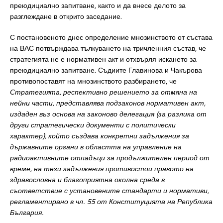
преюдициално запитване, както и да внесе делото за
разглеждане в открито заседание.
С постановеното днес определение мнозинството от състава
на ВАС потвърждава тълкуването на тричленния състав, че
стратегията не е нормативен акт и отхвърля искането за
преюдициално запитване. Съдиите Главинова и Чакърова
противопоставят на мнозинството разбирането, че
Стратегията, респективно решението за отмяна на
нейни части, представлява подзаконов нормативен акт,
издаден въз основа на законово делегация (за разлика от
други стратегически документи с политически
характер), който създава конкретни задължения за
държавните органи в областта на управление на
радиоактивните отпадъци за продължителен период от
време, на тези задължения противостои правото на
здравословна и благоприятна околна среда в
съответствие с установените стандарти и нормативи,
регламентирано в чл. 55 от Конституцията на Република
България.