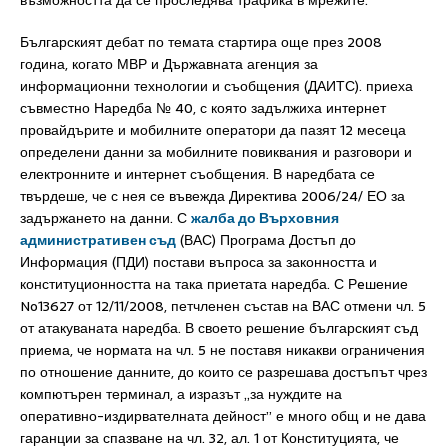
възможността да се проследява трафика в мрежите.
Българският дебат по темата стартира още през 2008
година, когато МВР и Държавната агенция за
информационни технологии и съобщения (ДАИТС). приеха
съвместно Наредба № 40, с която задължиха интернет
провайдърите и мобилните оператори да пазят 12 месеца
определени данни за мобилните повиквания и разговори и
електронните и интернет съобщения. В наредбата се
твърдеше, че с нея се въвежда Директива 2006/24/ ЕО за
задържането на данни. С
жалба до Върховния
административен съд
(ВАС) Програма Достъп до
Информация (ПДИ) постави въпроса за законността и
конституционността на така приетата наредба. С Рeшение
No13627 от 12/11/2008, петчленен състав на ВАС отмени чл. 5
от атакуваната наредба. В своето решение българският съд
приема, че нормата на чл. 5 не поставя никакви ограничения
по отношение данните, до които се разрешава достъпът чрез
компютърен терминал, а изразът „за нуждите на
оперативно-издирвателната дейност” е много общ и не дава
гаранции за спазване на чл. 32, ал. 1 от Конституцията, че