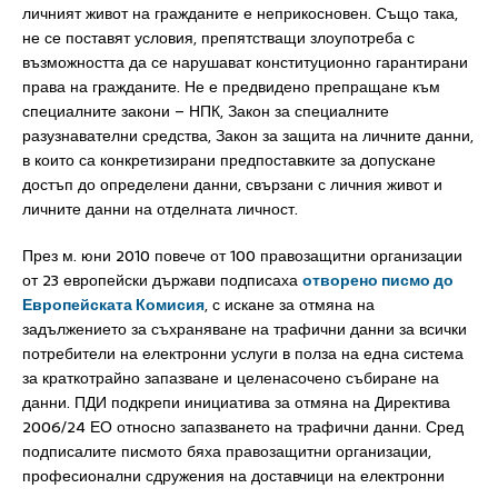
личният живот на гражданите е неприкосновен. Също така,
не се поставят условия, препятстващи злоупотреба с
възможността да се нарушават конституционно гарантирани
права на гражданите. Не е предвидено препращане към
специалните закони – НПК, Закон за специалните
разузнавателни средства, Закон за защита на личните данни,
в които са конкретизирани предпоставките за допускане
достъп до определени данни, свързани с личния живот и
личните данни на отделната личност.
През м. юни 2010 повече от 100 правозащитни организации
от 23 европейски държави подписаха
отворено писмо до
Европейската Комисия
, с искане за отмяна на
задължението за съхраняване на трафични данни за всички
потребители на електронни услуги в полза на една система
за краткотрайно запазване и целенасочено събиране на
данни. ПДИ подкрепи инициатива за отмяна на Директива
2006/24 ЕО относно запазването на трафични данни. Сред
подписалите писмото бяха правозащитни организации,
професионални сдружения на доставчици на електронни