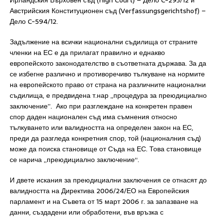
Ирландския Върховен съд (High Court) – Дело C-293/12 и
Австрийския Конституционен съд (Verfassungsgerichtshof) –
Дело C-594/12.
Задължение на всички национални съдилища от страните
членки на ЕС е да прилагат правилно и еднакво
европейското законодателство в съответната държава. За да
се избегне различно и противоречиво тълкуване на нормите
на европейското право от страна на различните национални
съдилища, е предвидена т.нар „процедура за преюдициално
заключение”. Ако при разглеждане на конкретен правен
спор даден национален съд има съмнения относно
тълкуването или валидността на определен закон на ЕС,
преди да разгледа конкретния спор, той (националния съд)
може да поиска становище от Съда на ЕС. Това становище
се нарича „преюдициално заключение“.
И двете искания за преюдициални заключения се отнасят до
валидността на Директива 2006/24/ЕО на Европейския
парламент и на Съвета от 15 март 2006 г. за запазване на
данни, създадени или обработени, във връзка с