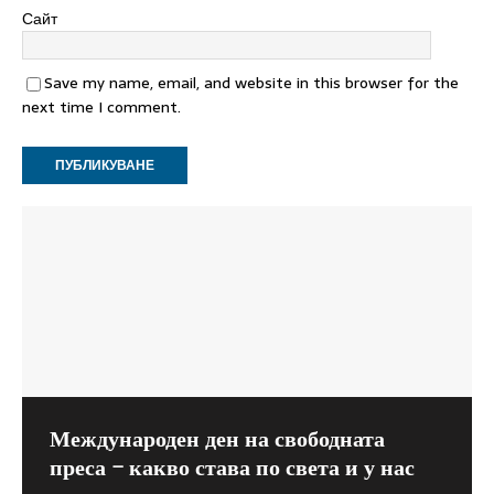
Сайт
Save my name, email, and website in this browser for the
next time I comment.
Международен ден на свободната
Как главният инспектор при Висшия
Съветът на Европа: Мерките в
преса – какво става по света и у нас
съдебен съвет прилага закона или
кризата трябва да зачитат човешките