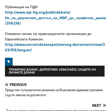
Публикации на ПДИ:
http://www.aip-bg.org/publicdebate/
Не_на_директния_достъп_на_МВР_до_трафични_данни
/208238/
Отворено писмо на правозащитните организации до
Европейската Комисия :
http://www.vorratsdatenspeicherung.de/content/view/3
63/158/lang,en/
ТРАФИЧНИ ДАННИ ; ДИРЕКТИВА 2006/24/ЕО; ЗАЩИТА НА
ЛИЧНИТЕ ДАННИ
PREVIOUS
Предстои тълкувателно решение на Върховния административен
съд по закона за досиетата
NEXT
Таен държавен орган управлява природните богатства на страната