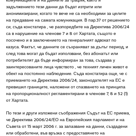
комуникациите и на данните за трафик, както и
задължението тези данни да бъдат изтрити или
анонимизирани, когато те вече не са необходими за целите
на предаване на самата комуникация. В пар.37 от решението
си, съда констатира , че разпоредбите на Директива 2006/24
са в нарушение на членове 7 и 8 от Хартата, същото е
посочено и в заключението на генералният адвокат по
казуса. Фактът, че данните се съхраняват за дълъг период, и
след това могат да бъдат използвани, без абонатът или
потребителят да бъде информиран за това, създава у
заинтересованите лица чувството , че техният личен живот е
обект на постоянно наблюдение. Съда констатира още, че с
приемането на Директива 2006/24, законодателят на ЕС е
превишил границите, наложени от спазването на принципа
на пропорционалност регламентирани в членове 7, 8 и 52 (1)
от Хартата.
По тези и други изложени съображения Съдът на ЕС приема,
че Директива 2006/24/ЕО на Европейския парламент и на
Съвета от 15 март 2006 г. за запазване на данни, създадени
или обработени, във връзка с предоставянето на