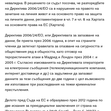
невалидна. В решението си съдът посочва, че разпоредбите
на Директива 2006/24/ЕО са в нарушение на правото на
зачитане на личния живот и на основното право на защита
на личните данни, регламентирани в чл. 7 и чл. 8 на Хартата
на основните права на ЕС (Хартата).
Директива 2006/24/ЕО, или Директивата за запазване на
данни, бе приета през 2006 година, в опит на страните
членки да затегнат правилата за опазване на сигурността и
обществения ред в общността, като отговор на
терористичните атаки в Мадрид и Лондон през 2004 г. и
2005 г. Съгласно изискванията на Директивата операторите
на електронни съобщения (телекомуникационните компании,
интернет доставчици и др.) са задължени да запазват
данните за тези съобщения до две години с цел възможното
им използване при разследвания на тежки криминални
престъпления.
Делото пред Съда на ЕС е образувано през 2012 година по
две искания за преюдициални заключения от страна на