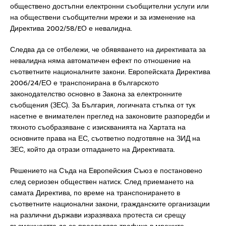
обществено достъпни електронни съобщителни услуги или
на обществени съобщителни мрежи и за изменение на
Директива 2002/58/EО е невалидна.
Следва да се отбележи, че обявяването на директивата за
невалидна няма автоматичен ефект по отношение на
съответните националните закони. Европейската Директива
2006/24/ЕО е транспонирана в българското
законодателство основно в Закона за електронните
съобщения (ЗЕС). За България, логичната стъпка от тук
насетне е внимателен преглед на законовите разпоредби и
тяхното съобразяване с изискванията на Хартата на
основните права на ЕС, съответно подготвяне на ЗИД на
ЗЕС, който да отрази отпадането на Директивата.
Решението на Съда на Европейския Съюз е постановено
след сериозен обществен натиск. След приемането на
самата Директива, по време на транспонирането в
съответните национални закони, гражданските организации
на различни държави изразяваха протеста си срещу