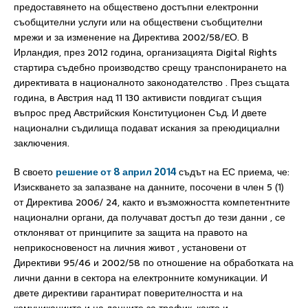
предоставянето на обществено достъпни електронни
съобщителни услуги или на обществени съобщителни
мрежи и за изменение на Директива 2002/58/EО. В
Ирландия, през 2012 година, организацията Digital Rights
стартира съдебно производство срещу транспонирането на
директивата в националното законодателство . През същата
година, в Австрия над 11 130 активисти повдигат същия
въпрос пред Австрийския Конституционен Съд. И двете
национални съдилища подават искания за преюдициални
заключения.
В своето
решение от 8 април 2014
съдът на ЕС приема, че:
Изискването за запазване на данните, посочени в член 5 (1)
от Директива 2006/ 24, както и възможността компетентните
национални органи, да получават достъп до тези данни , се
отклоняват от принципите за защита на правото на
неприкосновеност на личния живот , установени от
Директиви 95/46 и 2002/58 по отношение на обработката на
лични данни в сектора на електронните комуникации. И
двете директиви гарантират поверителността и на