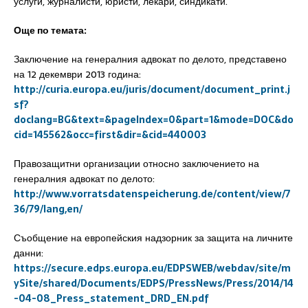
услуги, журналисти, юристи, лекари, синдикати.
Още по темата:
Заключение на генералния адвокат по делото, представено
на 12 декември 2013 година:
http://curia.europa.eu/juris/document/document_print.j
sf?
doclang=BG&text=&pageIndex=0&part=1&mode=DOC&do
cid=145562&occ=first&dir=&cid=440003
Правозащитни организации относно заключението на
генералния адвокат по делото:
http://www.vorratsdatenspeicherung.de/content/view/7
36/79/lang,en/
Съобщение на европейския надзорник за защита на личните
данни:
https://secure.edps.europa.eu/EDPSWEB/webdav/site/m
ySite/shared/Documents/EDPS/PressNews/Press/2014/14
-04-08_Press_statement_DRD_EN.pdf