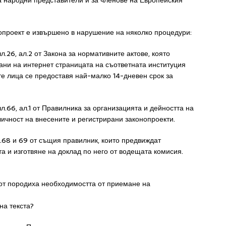
за народни представители и за членове на Европейския
нопроект е извършено в нарушение на няколко процедури:
л.26, ал.2 от Закона за нормативните актове, която
ани на интернет страницата на съответната институция
те лица се предоставя най-малко 14-дневен срок за
л.66, ал.1 от Правилника за организацията и дейността на
ичност на внесените и регистрирани законопроекти.
л.68 и 69 от същия правилник, които предвиждат
а и изготвяне на доклад по него от водещата комисия.
вот породиха необходимостта от приемане на
на текста?