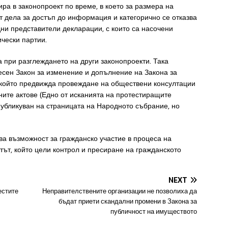
ира в законопроект по време, в което за размера на
т дела за достъп до информация и категорично се отказва
ни представители декларации, с които са насочени
чески партии.
при разглеждането на други законопроекти. Така
есен Закон за изменение и допълнение на Закона за
, който предвижда провеждане на обществени консултации
ите актове (Едно от исканията на протестиращите
публикуван на страницата на Народното събрание, но
ава възможност за гражданско участие в процеса на
тът, който цели контрол и пресиране на гражданското
NEXT
естите
Неправителствените организации не позволиха да
бъдат приети скандални промени в Закона за
публичност на имуществото