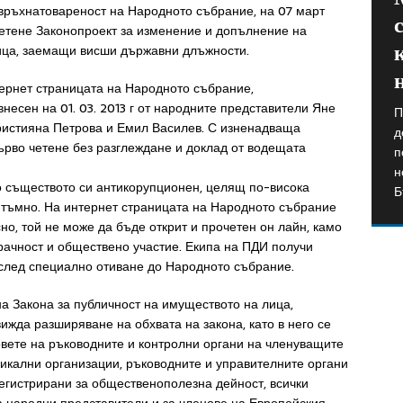
връхнатовареност на Народното събрание, на 07 март
етене Законопроект за изменение и допълнение на
лица, заемащи висши държавни длъжности.
ернет страницата на Народното събрание,
несен на 01. 03. 2013 г от народните представители Яне
П
S
Кристияна Петрова и Емил Василев. С изненадваща
д
D
В
ърво четене без разглеждане и доклад от водещата
п
Е
п
н
д
и
о съществото си антикорупционен, целящ по-висока
Б
в
о
а тъмно. На интернет страницата на Народното събрание
сно, той не може да бъде открит и прочетен он лайн, камо
зрачност и обществено участие. Екипа на ПДИ получи
, след специално отиване до Народното събрание.
а Закона за публичност на имуществото на лица,
да разширяване на обхвата на закона, като в него се
овете на ръководните и контролни органи на членуващите
дикални организации, ръководните и управителните органи
регистрирани за общественополезна дейност, всички