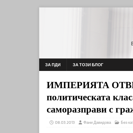
ЗА ПДИ
ЗА ТОЗИ БЛОГ
ИМПЕРИЯТА ОТВР
политическата класа
саморазправи с гра
08.03.2013
Фани Давидова
Без ка