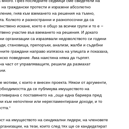
а много. През последните седмици сме свидетели на
, на граждански протести и изразени абсолютно
ление, гняв към вземането на решения на тъмно,
та. Колкото и разностранни и разнопосочни да са
ствено искане, което е общо за всички групи и то е –
твено участие във вземането на решения. И докато
ни организации са изразявали недоволството си години
ади, становища, препоръки, анализи, жалби и съдебни
ните граждани направо излязоха на улицата и показаха,
нско поведение. Ама наистина няма да търпят.
на част от управляващите, решили да размахат
ни.
 мотиви, с които е внесен проекта. Някои от аргументи,
еобходимостта да се публикува имуществото на
отивирана с поставянето на „още една бариера пред
нни към непочтени или нерегламентирани доходи, и то
стта.“
ст на имуществото на синдикални лидери, на членовете
рганизации, на тези, които след тях ще се кандидатират