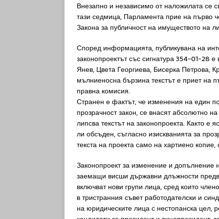
Внезапно и независимо от наложилата се с
тази седмица, Парламента прие на първо ч
Закона за публичност на имуществото на 
Според информацията, публикувана на инт
законопроектът със сигнатура 354-01-28 е в
Янев, Цвета Георгиева, Бисерка Петрова, 
мълниеносна бързина текстът е приет на п
правна комисия.
Странен е фактът, че изменения на един п
прозрачност закон, се внасят абсолютно н
липсва текстът на законопроекта. Както е я
ли обсъден, съгласно изискванията за про
текста на проекта само на хартиено копие
Законопроект за изменение и допълнение н
заемащи висши държавни длъжности предвиж
включват нови групи лица, сред които член
в тристранния съвет работодателски и син
на юридическите лица с нестопанска цел, 