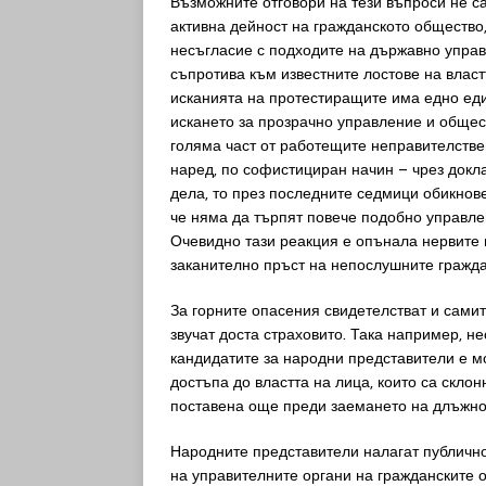
Възможните отговори на тези въпроси не с
активна дейност на гражданското общество
несъгласие с подходите на държавно управ
съпротива към известните лостове на власт
исканията на протестиращите има едно един
искането за прозрачно управление и общес
голяма част от работещите неправителстве
наред, по софистициран начин – чрез докл
дела, то през последните седмици обикнове
че няма да търпят повече подобно управле
Очевидно тази реакция е опънала нервите 
заканително пръст на непослушните гражда
За горните опасения свидетелстват и самите
звучат доста страховито. Така например, н
кандидатите за народни представители е м
достъпа до властта на лица, които са скло
поставена още преди заемането на длъжно
Народните представители налагат публично
на управителните органи на гражданските о