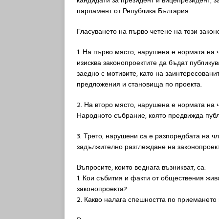
кандидати за президент и вицепрезидент, 
парламент от Република България
Гласуването на първо четене на този зако
1. На първо място, нарушена е нормата на ч
изисква законопроектите да бъдат публикув
заедно с мотивите, като на заинтересовани
предложения и становища по проекта.
2. На второ място, нарушена е нормата на ч
Народното събрание, която предвижда публ
3. Трето, нарушени са е разпоредбата на ч
задължително разглеждане на законопроект
Въпросите, които веднага възникват, са:
1. Кои събития и факти от обществения жи
законопроекта?
2. Какво налага спешността по приемането 