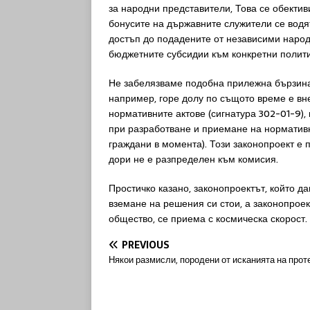
за народни представители, Това се обектив
бонусите на държавните служители се водя
достъп до подадените от независими народ
бюджетните субсидии към конкретни полити
Не забелязваме подобна прилежна бързина 
например, горе долу по същото време е вн
нормативните актове (сигнатура 302-01-9)
при разработване и приемане на нормативн
граждани в момента). Този законопроект е 
дори не е разпределен към комисия.
Простичко казано, законопроектът, който д
вземане на решения си стои, а законопроек
общество, се приема с космическа скорост.
PREVIOUS
Някои размисли, породени от исканията на прот