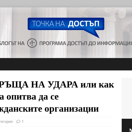
ЪЩА НА УДАРА или как
 опитва да се
жданските организации
тегория
1