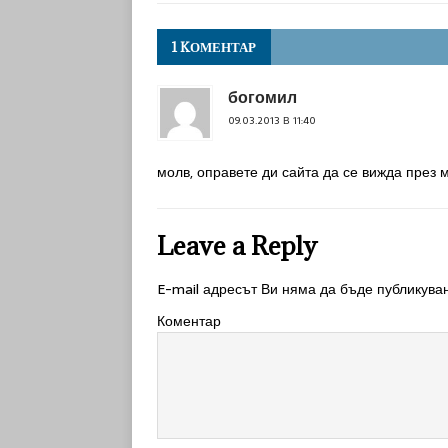
1 KОМЕНТАР
богомил
09.03.2013 В 11:40
молв, оправете ди сайта да се вижда през
Leave a Reply
E-mail адресът Ви няма да бъде публикува
Коментар