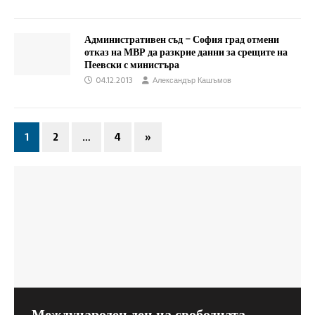
Административен съд – София град отмени
отказ на МВР да разкрие данни за срещите на
Пеевски с министъра
04.12.2013
Александър Кашъмов
1
2
…
4
»
Международен ден на свободната
Как главният инспектор при Висшия
Съветът на Европа: Мерките в