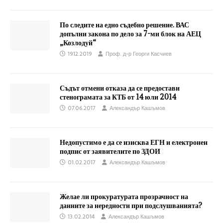
По следите на едно съдебно решение. ВАС
допълни закона по дело за 7-ми блок на АЕЦ
„Козлодуй“
19.12.2019
Проф. д-р Георги Касчиев
Съдът отмени отказа да се предостави
стенограмата за КТБ от 14 юли 2014
07.06.2017
Александър Кашъмов
Недопустимо е да се изисква ЕГН и електронен
подпис от заявителите по ЗДОИ
01.02.2017
Александър Кашъмов
Желае ли прокуратурата прозрачност на
данните за нередности при подслушванията?
13.02.2014
Александър Кашъмов