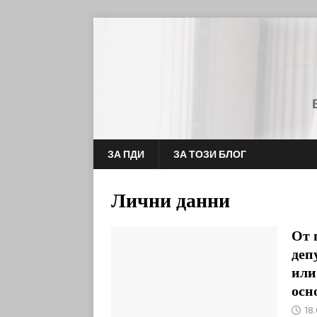
ЗА ПДИ
ЗА ТОЗИ БЛОГ
Лични данни
От 
деп
или
осн
18