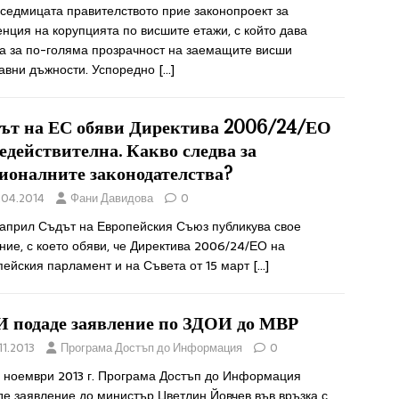
седмицата правителството прие законопроект за
нция на корупцията по висшите етажи, с който дава
ка за по-голяма прозрачност на заемащите висши
авни дъжности. Успоредно
[…]
ът на ЕС обяви Директива 2006/24/ЕО
недействителна. Какво следва за
ионалните законодателства?
.04.2014
Фани Давидова
0
 април Съдът на Европейския Съюз публикува свое
ие, с което обяви, че Директива 2006/24/ЕО на
пейския парламент и на Съвета от 15 март
[…]
 подаде заявление по ЗДОИ до МВР
11.2013
Програма Достъп до Информация
0
9 ноември 2013 г. Програма Достъп до Информация
де заявление до министър Цветлин Йовчев във връзка с