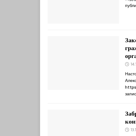
публ
Зак
гра
орг
14.
Наст
Алек
https
запи
Заб
кон
13.