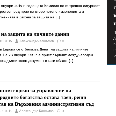
 януари 2019 г. водещата Комисия по вътрешна сигурност
ествен ред прие на второ четене измененията и
лненията в Закона за защита на
[…]
П
S
 на защита на личните данни
д
D
В
.01.2016
Александър Кашъмов
0
п
Е
п
в Европа се отбелязва Денят на защита на личните
н
д
и
. На 28 януари 1981 г. е приет първият международен
Б
в
о
нозадължителен документ в тази област
[…]
нният орган за управление на
родните богатства остава таен, реши
тав на Върховния административен съд
.06.2015
Александър Кашъмов
0