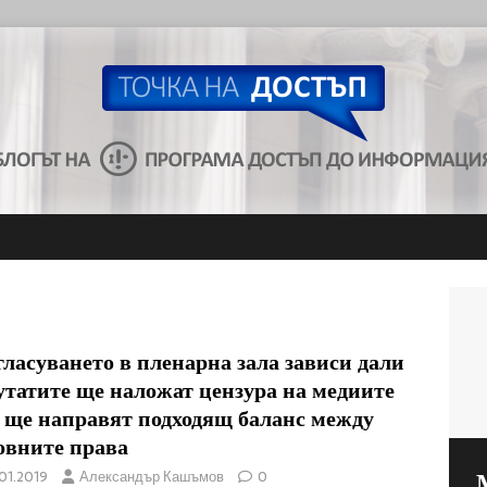
гласуването в пленарна зала зависи дали
утатите ще наложат цензура на медиите
 ще направят подходящ баланс между
овните права
.01.2019
Александър Кашъмов
0