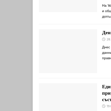
На 16
и общ
допъ
Ден
28
Днес 
данни
прав
Еди
при
със
19