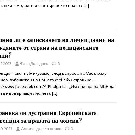
икации в медиите и с потърсилите правна
[…]
онно ли е записването на лични данни на
жданите от страна на полицейските
ани?
11.2013
Фани Давидова
8
оящия текст публикуваме, след въпроса на Светлозар
сиев, публикуван на нашата фейсбук страница –
://www.facebook.com/AIPbulgaria : „Има ли право МВР да
сва на хвърчащи листчета
[…]
ранява ли лустрация Европейската
венция за правата на човека?
10.2013
Александър Кашъмов
0