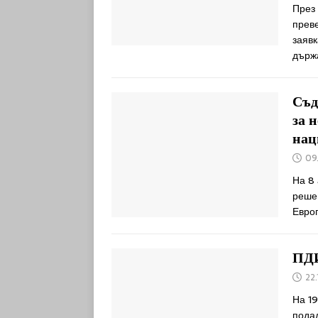
През 
преве
заяв
държ
Съд
за 
нац
09
На 8
решен
Евро
ПДИ
22.
На 1
пода