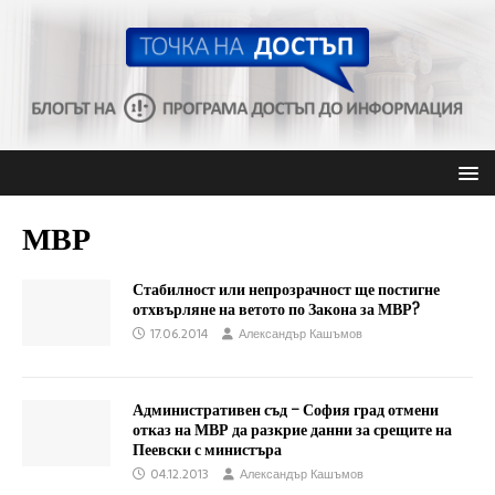
МВР
Стабилност или непрозрачност ще постигне
отхвърляне на ветото по Закона за МВР?
17.06.2014
Александър Кашъмов
Административен съд – София град отмени
отказ на МВР да разкрие данни за срещите на
Пеевски с министъра
04.12.2013
Александър Кашъмов