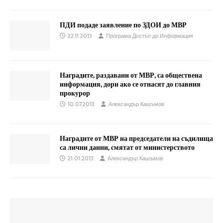
ПДИ подаде заявление по ЗДОИ до МВР
22.11.2013
Програма Достъп до Информация
Наградите, раздавани от МВР, са обществена
информация, дори ако се отнасят до главния
прокурор
10.07.2013
Александър Кашъмов
Наградите от МВР на председатели на съдилища
са лични данни, смятат от министерството
21.01.2013
Александър Кашъмов