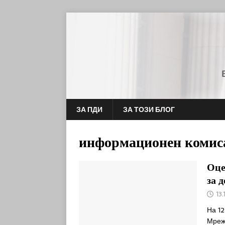
ЗА ПДИ
ЗА ТОЗИ БЛОГ
информационен комис
Оце
за 
13.
На 12
Мрежа